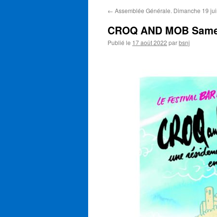
←
Assemblée Générale. Dimanche 19 jui
CROQ AND MOB Samed
Publié le
17 août 2022
par
bsnj