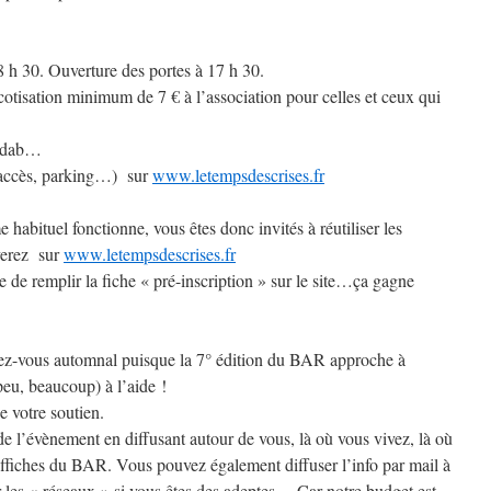
h 30. Ouverture des portes à 17 h 30.
 cotisation minimum de 7 € à l’association pour celles et ceux qui
omdab…
accès, parking…) sur
www.letempsdescrises.fr
e habituel fonctionne, vous êtes donc invités à réutiliser les
verez sur
www.letempsdescrises.fr
e de remplir la fiche « pré-inscription » sur le site…ça gagne
dez-vous automnal puisque la 7° édition du BAR approche à
eu, beaucoup) à l’aide !
e votre soutien.
e l’évènement en diffusant autour de vous, là où vous vivez, là où
 affiches du BAR. Vous pouvez également diffuser l’info par mail à
r les « réseaux » si vous êtes des adeptes… Car notre budget est,