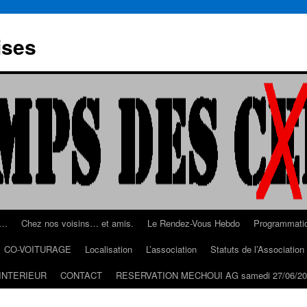
ises
s…
Chez nos voisins… et amis.
Le Rendez-Vous Hebdo
Programmati
CO-VOITURAGE
Localisation
L’association
Statuts de l’Associatio
INTERIEUR
CONTACT
RESERVATION MECHOUI AG samedi 27/06/20