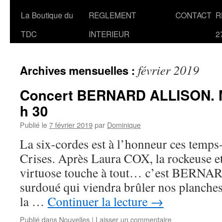
La Boutique du
REGLEMENT
CONTACT
R
TDC
INTERIEUR
2
février 2019
Archives mensuelles :
Concert BERNARD ALLISON. M
h 30
Publié le
7 février 2019
par
Dominique
La six-cordes est à l’honneur ces temps
Crises. Après Laura COX, la rockeuse 
virtuose touche à tout… c’est BERN
surdoué qui viendra brûler nos planches 
la …
Continuer la lecture
→
Publié dans
Nouvelles
|
Laisser un commentaire