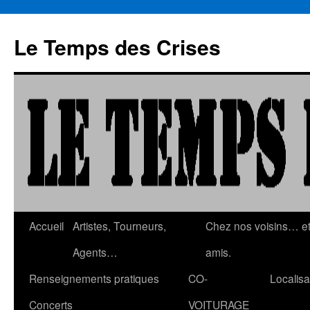
Aller
au
Le Temps des Crises
contenu
Accueil
Artistes, Tourneurs,
Chez nos voisins… e
Agents…
amis.
Renseignements pratiques
CO-
Localisa
Concerts
VOITURAGE