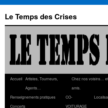
Aller
au
Le Temps des Crises
contenu
Accueil
Artistes, Tourneurs,
Chez nos voisins… e
Agents…
amis.
Renseignements pratiques
CO-
Localisa
Concerts
VOITURAGE