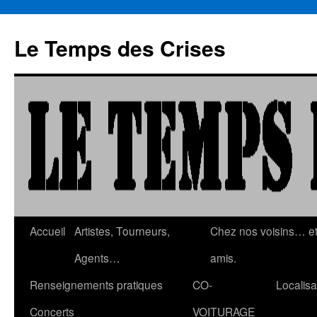
Aller
au
Le Temps des Crises
contenu
Accueil
Artistes, Tourneurs,
Chez nos voisins… e
Agents…
amis.
Renseignements pratiques
CO-
Localisa
Concerts
VOITURAGE