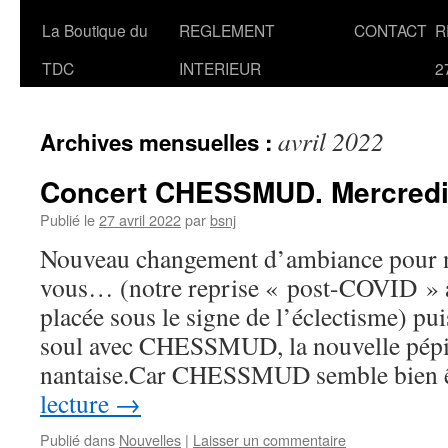
La Boutique du
REGLEMENT
CONTACT
R
TDC
INTERIEUR
2
avril 2022
Archives mensuelles :
Concert CHESSMUD. Mercredi 
Publié le
27 avril 2022
par
bsnj
Nouveau changement d’ambiance pour n
vous… (notre reprise « post-COVID » a
placée sous le signe de l’éclectisme) pui
soul avec CHESSMUD, la nouvelle pépit
nantaise.Car CHESSMUD semble bien 
lecture
→
Publié dans
Nouvelles
|
Laisser un commentaire