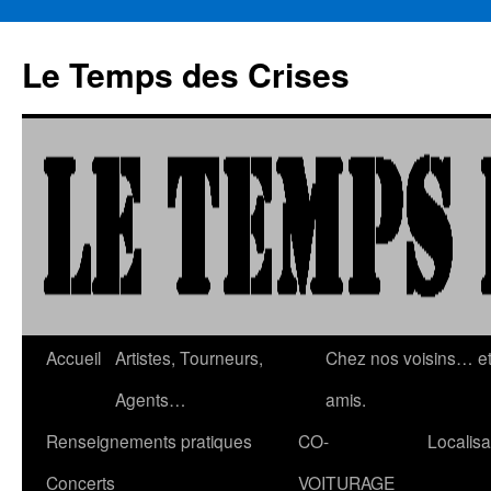
Aller
au
Le Temps des Crises
contenu
Accueil
Artistes, Tourneurs,
Chez nos voisins… e
Agents…
amis.
Renseignements pratiques
CO-
Localisa
Concerts
VOITURAGE