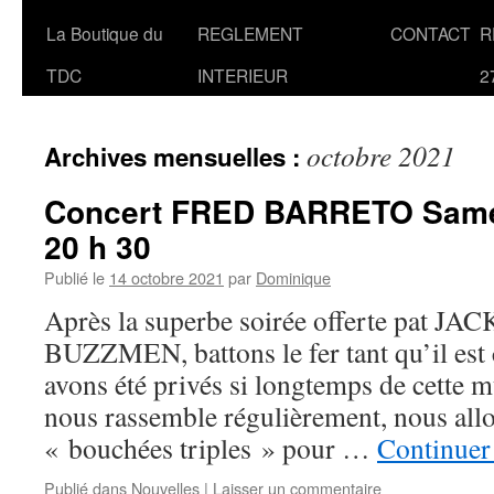
La Boutique du
REGLEMENT
CONTACT
R
TDC
INTERIEUR
2
octobre 2021
Archives mensuelles :
Concert FRED BARRETO Samed
20 h 30
Publié le
14 octobre 2021
par
Dominique
Après la superbe soirée offerte pat JA
BUZZMEN, battons le fer tant qu’il est
avons été privés si longtemps de cette 
nous rassemble régulièrement, nous allo
« bouchées triples » pour …
Continuer 
Publié dans
Nouvelles
|
Laisser un commentaire