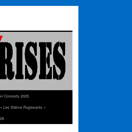
on Concerts 2025
n « Les 50éme Rugissants »
26