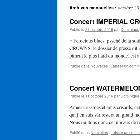
octobre 20
Archives mensuelles :
Concert IMPERIAL CR
Publié le
27 octobre 2016
par
Dominique
« Ferocious blues, psyché delta 
CROWNS, le dossier de presse dit « 
piment le plus hard du monde) est 
Publié dans
Nouvelles
|
Laisser un comm
Concert WATERMELON 
Publié le
11 octobre 2016
par
Dominique
Amies crisardes et amis crisards, ce
qui j’en suis sûr restera un grand mo
Nous quittons donc cet univers de 
Publié dans
Nouvelles
|
Laisser un comm