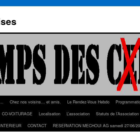
ises
s…
Chez nos voisins… et amis.
Le Rendez-Vous Hebdo
Programmati
CO-VOITURAGE
Localisation
L’association
Statuts de l’Associatio
INTERIEUR
CONTACT
RESERVATION MECHOUI AG samedi 27/06/20