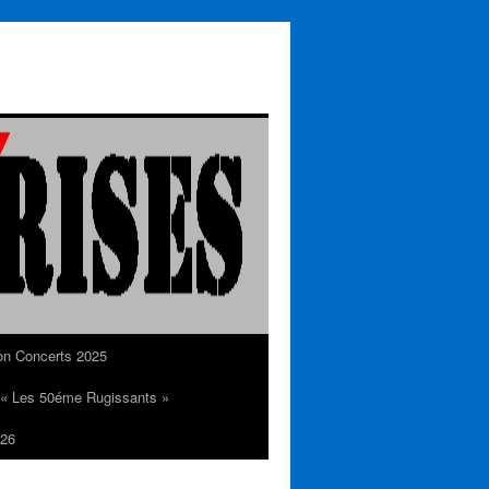
on Concerts 2025
n « Les 50éme Rugissants »
26