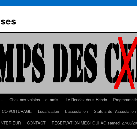
ises
s…
Chez nos voisins… et amis.
Le Rendez-Vous Hebdo
Programmati
CO-VOITURAGE
Localisation
L’association
Statuts de l’Associatio
INTERIEUR
CONTACT
RESERVATION MECHOUI AG samedi 27/06/20