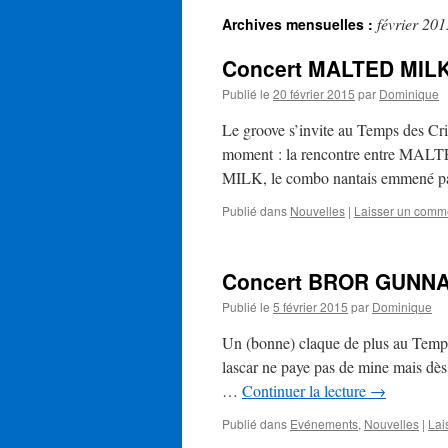
février 201
Archives mensuelles :
Concert MALTED MILK
Publié le
20 février 2015
par
Dominique
Le groove s’invite au Temps des Cris
moment : la rencontre entre M
MILK, le combo nantais emmené p
Publié dans
Nouvelles
|
Laisser un comm
Concert BROR GUNNA
Publié le
5 février 2015
par
Dominique
Un (bonne) claque de plus au Temps
lascar ne paye pas de mine mais dès 
…
Continuer la lecture
→
Publié dans
Evénements
,
Nouvelles
|
Lai