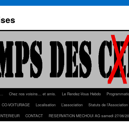
ises
s…
Chez nos voisins… et amis.
Le Rendez-Vous Hebdo
Programmati
CO-VOITURAGE
Localisation
L’association
Statuts de l’Associatio
INTERIEUR
CONTACT
RESERVATION MECHOUI AG samedi 27/06/20