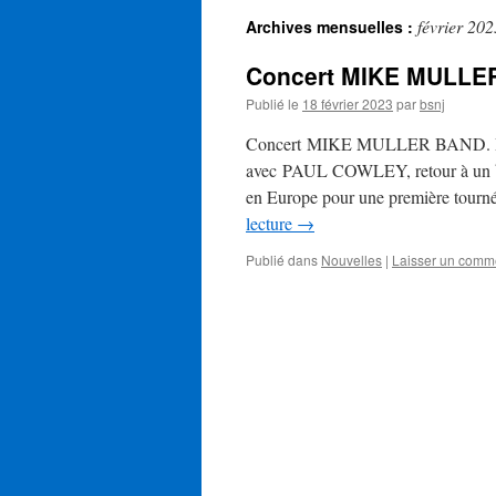
février 202
Archives mensuelles :
Concert MIKE MULLE
Publié le
18 février 2023
par
bsnj
Concert MIKE MULLER BAND. Dima
avec PAUL COWLEY, retour à un 
en Europe pour une première tourn
lecture
→
Publié dans
Nouvelles
|
Laisser un comm