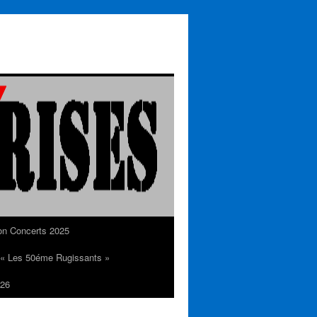
on Concerts 2025
n « Les 50éme Rugissants »
26