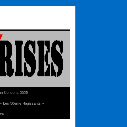
on Concerts 2025
n « Les 50éme Rugissants »
26