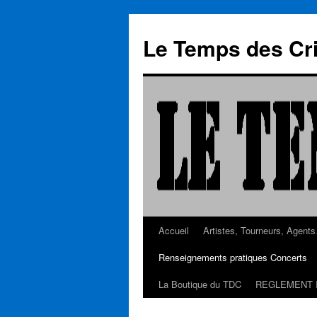
Aller
au
Le Temps des Cr
contenu
Accueil
Artistes, Tourneurs, Agent
Renseignements pratiques Concerts
La Boutique du TDC
REGLEMENT 