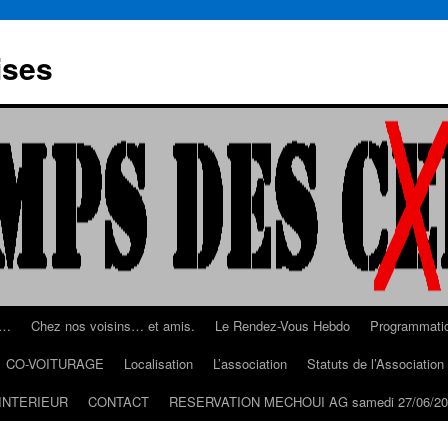
ises
s…
Chez nos voisins… et amis.
Le Rendez-Vous Hebdo
Programmati
CO-VOITURAGE
Localisation
L’association
Statuts de l’Associatio
INTERIEUR
CONTACT
RESERVATION MECHOUI AG samedi 27/06/20