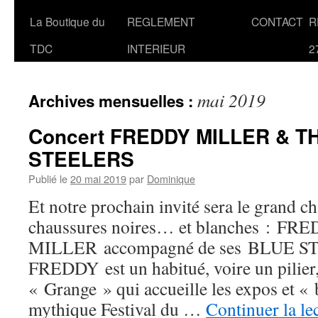
La Boutique du
REGLEMENT
CONTACT
R
TDC
INTERIEUR
2
mai 2019
Archives mensuelles :
Concert FREDDY MILLER & T
STEELERS
Publié le
20 mai 2019
par
Dominique
Et notre prochain invité sera le grand c
chaussures noires… et blanches : FR
MILLER accompagné de ses BLUE S
FREDDY est un habitué, voire un pilier
« Grange » qui accueille les expos et 
mythique Festival du …
Continuer la le