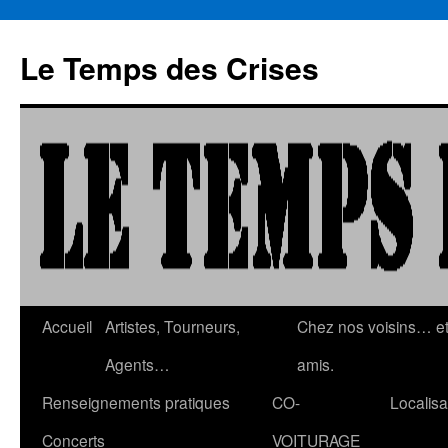
Aller
au
Le Temps des Crises
contenu
Accueil
Artistes, Tourneurs,
Chez nos voisins… e
Agents…
amis.
Renseignements pratiques
CO-
Localisa
Concerts
VOITURAGE