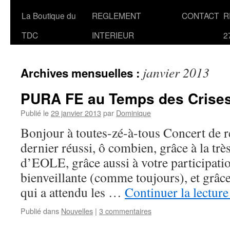
La Boutique du
REGLEMENT
CONTACT
R
TDC
INTERIEUR
2
janvier 2013
Archives mensuelles :
PURA FE au Temps des Crise
Publié le
29 janvier 2013
par
Dominique
Bonjour à toutes-zé-à-tous Concert de r
dernier réussi, ô combien, grâce à la très
d’EOLE, grâce aussi à votre participatio
bienveillante (comme toujours), et grâc
qui a attendu les …
Continuer la lectur
Publié dans
Nouvelles
|
3 commentaires