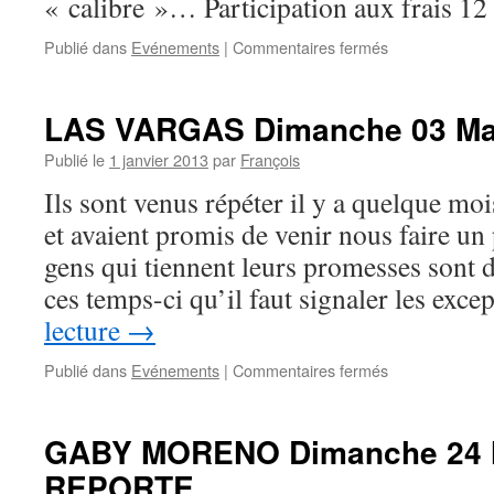
« calibre »… Participation aux frais 12 
sur
Publié dans
Evénements
|
Commentaires fermés
PURA
FE
Vendredi
LAS VARGAS Dimanche 03 Mar
08
Février
Publié le
1 janvier 2013
par
François
2013
Ils sont venus répéter il y a quelque mo
à
21h.
et avaient promis de venir nous faire un
gens qui tiennent leurs promesses sont 
ces temps-ci qu’il faut signaler les exc
lecture
→
sur
Publié dans
Evénements
|
Commentaires fermés
LAS
VARGAS
Dimanche
GABY MORENO Dimanche 24 M
03
REPORTE.
Mars