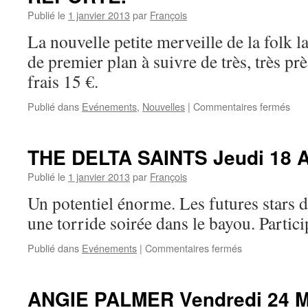
2013
Publié le
1 janvier 2013
par
François
à
19h.
La nouvelle petite merveille de la folk 
de premier plan à suivre de très, très pr
frais 15 €.
sur
Publié dans
Evénements
,
Nouvelles
|
Commentaires fermés
GA
MO
Dim
THE DELTA SAINTS Jeudi 18 Av
24
Mar
Publié le
1 janvier 2013
par
François
19h
Un potentiel énorme. Les futures stars
RE
une torride soirée dans le bayou. Partici
sur
Publié dans
Evénements
|
Commentaires fermés
THE
DELTA
SAINTS
ANGIE PALMER Vendredi 24 Ma
Jeudi