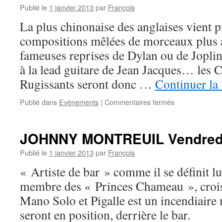
18
Publié le
1 janvier 2013
par
François
Avril
La plus chinonaise des anglaises vient p
2013
à
compositions mêlées de morceaux plus a
21h.
fameuses reprises de Dylan ou de Jopli
à la lead guitare de Jean Jacques… les
Rugissants seront donc …
Continuer la
sur
Publié dans
Evénements
|
Commentaires fermés
ANGIE
PALMER
Vendredi
JOHNNY MONTREUIL Vendredi 
24
Mai
Publié le
1 janvier 2013
par
François
2013
« Artiste de bar » comme il se définit 
à
21h.
membre des « Princes Chameau », crois
Mano Solo et Pigalle est un incendiaire 
seront en position, derrière le bar.