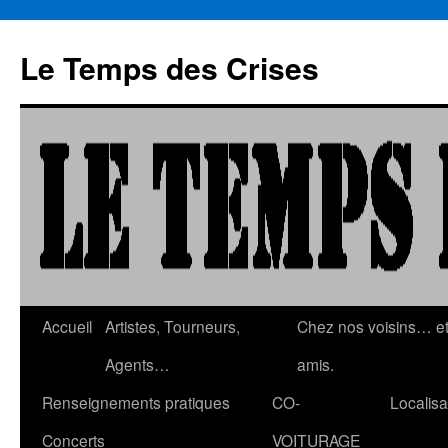
Aller
au
Le Temps des Crises
contenu
Accueil
Artistes, Tourneurs,
Chez nos voisins… e
Agents…
amis.
Renseignements pratiques
CO-
Localisa
Concerts
VOITURAGE