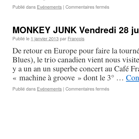
sur
Publié dans
Evénements
|
Commentaires fermés
JOHNNY
MONTREUIL
Vendredi
MONKEY JUNK Vendredi 28 jui
14
Juin
Publié le
1 janvier 2013
par
François
à
De retour en Europe pour faire la tourné
21h.
Blues), le trio canadien vient nous visit
y a un an un superbe concert au Café Fr
« machine à groove » dont le 3° …
Cont
sur
Publié dans
Evénements
|
Commentaires fermés
MONKEY
JUNK
Vendredi
28
juin
2013
à
21h.