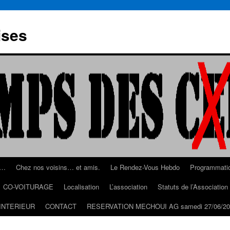
ises
s…
Chez nos voisins… et amis.
Le Rendez-Vous Hebdo
Programmati
CO-VOITURAGE
Localisation
L’association
Statuts de l’Associatio
INTERIEUR
CONTACT
RESERVATION MECHOUI AG samedi 27/06/20