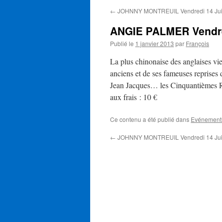
←
JOHNNY MONTREUIL Vendredi 14 Juin
ANGIE PALMER Vendred
Publié le
1 janvier 2013
par
François
La plus chinonaise des anglaises vi
anciens et de ses fameuses reprises 
Jean Jacques… les Cinquantièmes Ru
aux frais : 10 €
Ce contenu a été publié dans
Evénement
←
JOHNNY MONTREUIL Vendredi 14 Juin