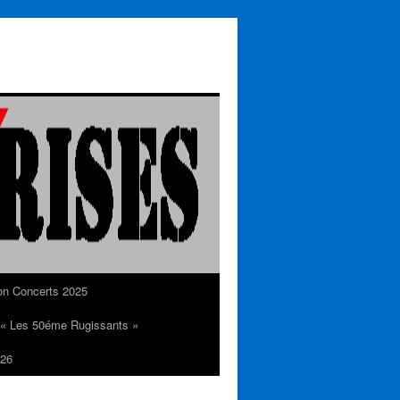
on Concerts 2025
n « Les 50éme Rugissants »
26