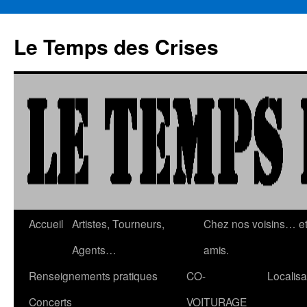
Aller
au
Le Temps des Crises
contenu
Accueil
Artistes, Tourneurs,
Chez nos voisins… e
Agents…
amis.
Renseignements pratiques
CO-
Localisa
Concerts
VOITURAGE