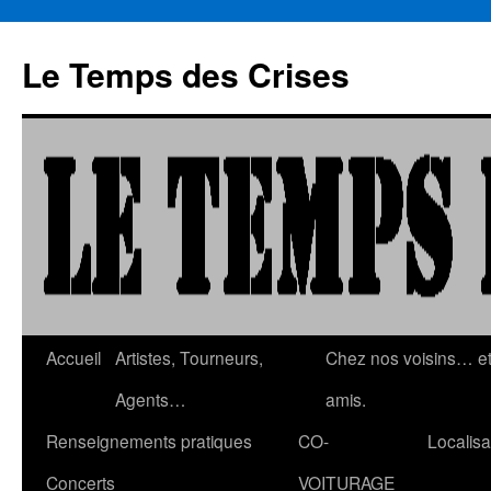
Aller
au
Le Temps des Crises
contenu
Accueil
Artistes, Tourneurs,
Chez nos voisins… e
Agents…
amis.
Renseignements pratiques
CO-
Localisa
Concerts
VOITURAGE