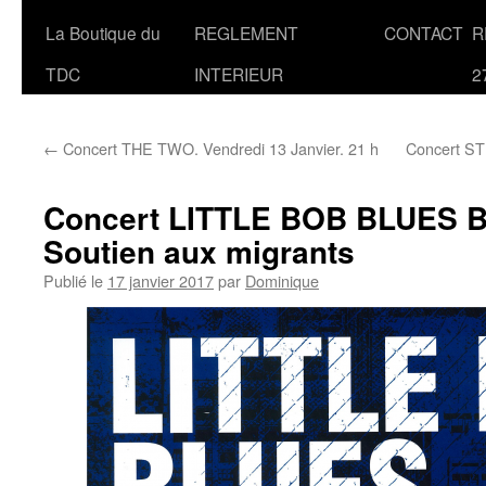
La Boutique du
REGLEMENT
CONTACT
R
TDC
INTERIEUR
2
←
Concert THE TWO. Vendredi 13 Janvier. 21 h
Concert ST
Concert LITTLE BOB BLUES 
Soutien aux migrants
Publié le
17 janvier 2017
par
Dominique