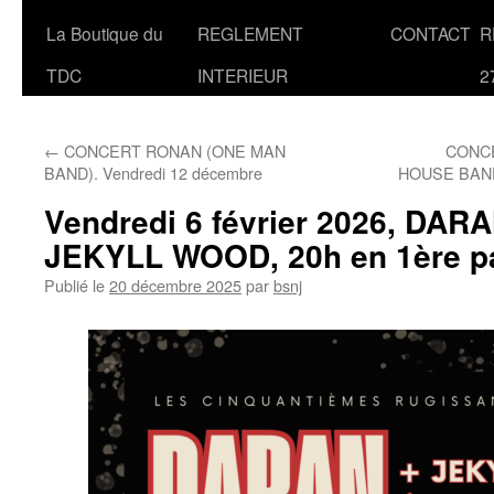
La Boutique du
REGLEMENT
CONTACT
R
TDC
INTERIEUR
2
←
CONCERT RONAN (ONE MAN
CONC
BAND). Vendredi 12 décembre
HOUSE BAND.
Vendredi 6 février 2026, DARA
JEKYLL WOOD, 20h en 1ère pa
Publié le
20 décembre 2025
par
bsnj