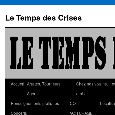
Aller
au
Le Temps des Crises
contenu
Accueil
Artistes, Tourneurs,
Chez nos voisins… e
Agents…
amis.
Renseignements pratiques
CO-
Localisa
Concerts
VOITURAGE