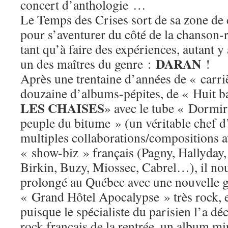
concert d’anthologie …
Le Temps des Crises sort de sa zone de
pour s’aventurer du côté de la chanson
tant qu’à faire des expériences, autant y 
DARAN
un des maîtres du genre :
!
Après une trentaine d’années de « carri
douzaine d’albums-pépites, de « Huit b
LES CHAISES
» avec le tube « Dormir
peuple du bitume » (un véritable chef d
multiples collaborations/compositions a
« show-biz » français (Pagny, Hallyday
Birkin, Buzy, Miossec, Cabrel…), il nou
prolongé au Québec avec une nouvelle g
« Grand Hôtel Apocalypse » très rock, e
puisque le spécialiste du parisien l’a d
rock français de la rentrée, un album mi