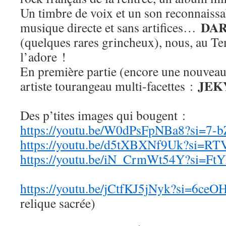
Un timbre de voix et un son reconnaissa
DA
musique directe et sans artifices…
(quelques rares grincheux), nous, au Te
l’adore !
En première partie (encore une nouveau
JEK
artiste tourangeau multi-facettes :
Des p’tites images qui bougent :
https://youtu.be/W0dPsFpNBa8?si=7-
https://youtu.be/d5tXBXNf9Uk?si=
https://youtu.be/iN_CrmWt54Y?si=
https://youtu.be/jCtfKJ5jNyk?si=6ce
relique sacrée)