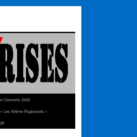
on Concerts 2025
n « Les 50éme Rugissants »
26