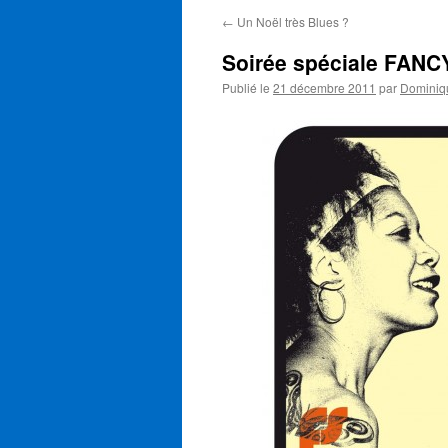
←
Un Noël très Blues ?
Soirée spéciale FAN
Publié le
21 décembre 2011
par
Dominiq