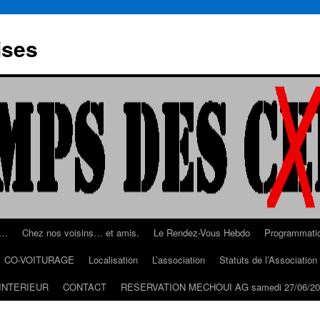
ises
s…
Chez nos voisins… et amis.
Le Rendez-Vous Hebdo
Programmati
CO-VOITURAGE
Localisation
L’association
Statuts de l’Associatio
INTERIEUR
CONTACT
RESERVATION MECHOUI AG samedi 27/06/20