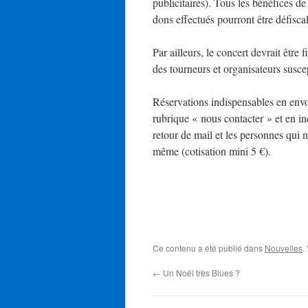
publicitaires). Tous les bénéfices d
dons effectués pourront être défiscal
Par ailleurs, le concert devrait être
des tourneurs et organisateurs susce
Réservations indispensables en envo
rubrique « nous contacter » et en in
retour de mail et les personnes qui n
même (cotisation mini 5 €).
Ce contenu a été publié dans
Nouvelles
.
←
Un Noël très Blues ?