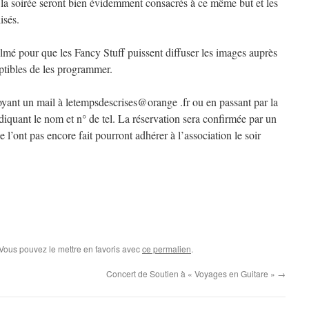
e la soirée seront bien évidemment consacrés à ce même but et les
isés.
 filmé pour que les Fancy Stuff puissent diffuser les images auprès
ptibles de les programmer.
yant un mail à letempsdescrises@orange .fr ou en passant par la
diquant le nom et n° de tel. La réservation sera confirmée par un
e l’ont pas encore fait pourront adhérer à l’association le soir
 Vous pouvez le mettre en favoris avec
ce permalien
.
Concert de Soutien à « Voyages en Guitare »
→