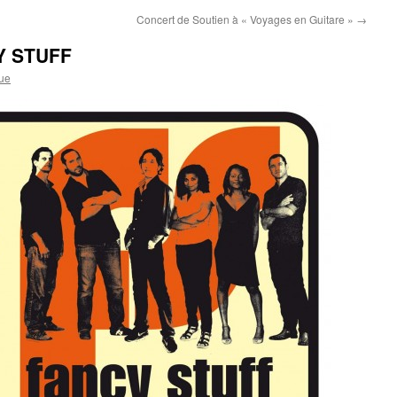
Concert de Soutien à « Voyages en Guitare »
→
CY STUFF
ue