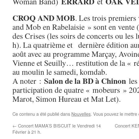
ERRARD
OAK VE
Woman Band)
et
CROQ AND MOB
. Les trois premier
and Mob en Rabelaisie » sont en vente 
des Crises (les soirs de concerts ou les l
h). La quatrième et dernière édition au
août avec au programme Marçay, Avoine
Vienne et Seuilly… restitution de la « r
au moulin le samedi, komdab.
Salon de la BD à Chinon
A noter :
les 
participation de quatre « mobeurs » 20
Marot, Simon Hureau et Mat Let).
Ce contenu a été publié dans
Nouvelles
. Vous pouvez le mettre
←
Concert MAMA’S BISCUIT le Vendredi 14
Concert KE
Février à 21 h.