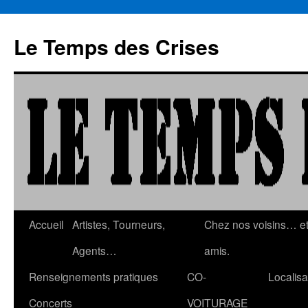
Aller
au
Le Temps des Crises
contenu
Accueil
Artistes, Tourneurs,
Chez nos voisins… e
Agents…
amis.
Renseignements pratiques
CO-
Localisa
Concerts
VOITURAGE