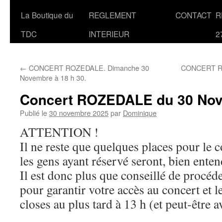
La Boutique du
REGLEMENT
CONTACT
R
TDC
INTERIEUR
2
←
CONCERT ROZEDALE. Dimanche 30
CONCERT RO
Novembre à 18 h 30.
Concert ROZEDALE du 30 No
Publié le
30 novembre 2025
par
Dominique
ATTENTION !
Il ne reste que quelques places pour le 
les gens ayant réservé seront, bien enten
Il est donc plus que conseillé de procéde
pour garantir votre accès au concert et l
closes au plus tard à 13 h (et peut-être a