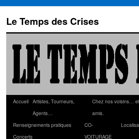
Aller
au
Le Temps des Crises
contenu
Accueil
Artistes, Tourneurs,
Chez nos voisins… e
Agents…
amis.
Renseignements pratiques
CO-
Localisa
Concerts
VOITURAGE