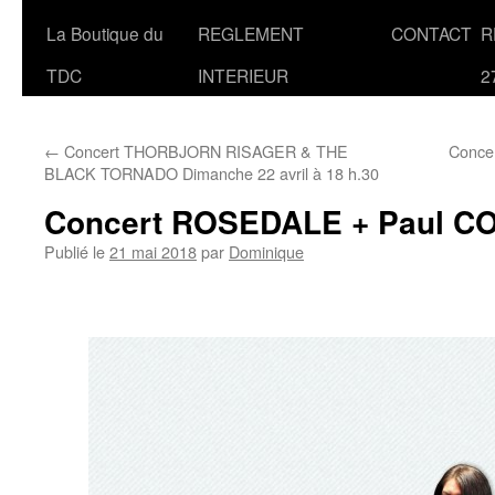
La Boutique du
REGLEMENT
CONTACT
R
TDC
INTERIEUR
2
←
Concert THORBJORN RISAGER & THE
Conce
BLACK TORNADO Dimanche 22 avril à 18 h.30
Concert ROSEDALE + Paul COX
Publié le
21 mai 2018
par
Dominique