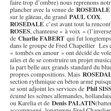
faire trop d’ombre) nous reprenons not
ROSEDALE
plancher avec la venue de
PAUL COX
sur le gâteau, du grand
.
ROSEDALE
c’est avant tout la rencon
ROSES
, chanteuse « à voix » (l’invers
Charlie FABERT
de
qui fut longtemps
dans le groupe de Fred Chapellier Les 
« tombés en amour » ont décidé de vole
ailes et de se construire un projet music
la part belle aux grands standard du bl
ROSEDA
propres compositions. Mais
section rythmique en béton armé puisqu
Phil SI
se sont adjoint les services de
écumé les scènes allemandes, hollandais
Denis PALATIN
ou Karelia et de
(batte
accompagné longtemps Fred Chapelier 