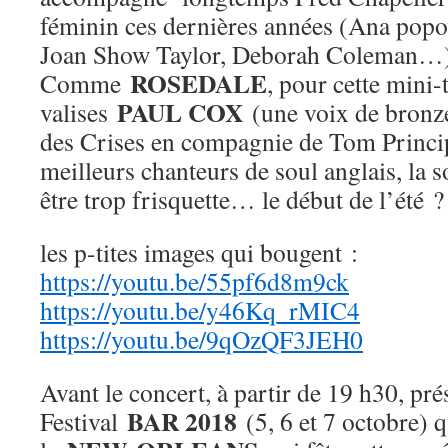
féminin ces dernières années (Ana popo
Joan Show Taylor, Deborah Coleman…)
ROSEDALE
Comme
, pour cette mini
PAUL COX
valises
(une voix de bronz
des Crises en compagnie de Tom Princip
meilleurs chanteurs de soul anglais, la s
être trop frisquette… le début de l’été ?
les p-tites images qui bougent :
https://youtu.be/55pf6d8m9ck
https://youtu.be/y46Kq_rMIC4
https://youtu.be/9qOzQF3JEH0
Avant le concert, à partir de 19 h30, pré
BAR 2018
Festival
(5, 6 et 7 octobre)