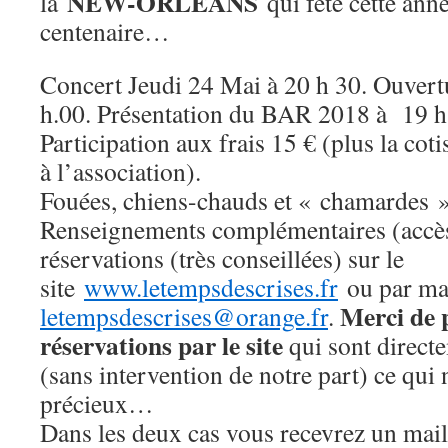
NEW-ORLEANS
la
qui fête cette ann
centenaire…
Concert Jeudi 24 Mai à 20 h 30. Ouvertu
h.00. Présentation du BAR 2018 à 19 h
Participation aux frais 15 € (plus la co
à l’association).
Fouées, chiens-chauds et « chamardes
Renseignements complémentaires (accè
réservations (très conseillées) sur le
site
www.letempsdescrises.fr
ou par mai
Merci de p
letempsdescrises@orange.fr
.
réservations par le site
qui sont direct
(sans intervention de notre part) ce qu
précieux…
Dans les deux cas vous recevrez un mail