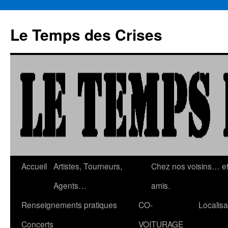
Aller
au
Le Temps des Crises
contenu
Accueil
Artistes, Tourneurs,
Chez nos voisins… e
Agents…
amis.
Renseignements pratiques
CO-
Localisa
Concerts
VOITURAGE