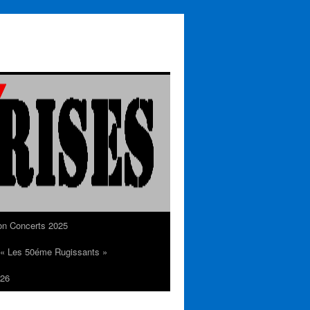
on Concerts 2025
n « Les 50éme Rugissants »
26