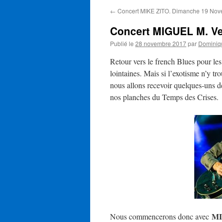
←
Concert MIKE ZITO. Dimanche 19 No
Concert MIGUEL M. V
Publié le
28 novembre 2017
par
Dominiq
Retour vers le french Blues pour les
lointaines. Mais si l’exotisme n’y tr
nous allons recevoir quelques-uns d
nos planches du Temps des Crises.
M
Nous commencerons donc avec