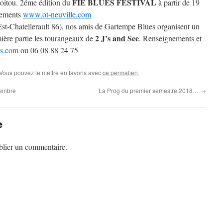
FIE BLUES FESTIVAL
oitou. 2éme édition du
à partir de 19
nements
www.ot-neuville.com
t-Chatellerault 86), nos amis de Gartempe Blues organisent un
2 J’s and See
ière partie les tourangeaux de
. Renseignements et
s.com
ou 06 08 88 24 75
 Vous pouvez le mettre en favoris avec
ce permalien
.
vembre
La Prog du premier semestre 2018…
→
e
lier un commentaire.