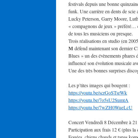
festivals depuis une bonne quinzaine
funk. Une carrière en dents de scie
Lucky Peterson, Garry Moore, Luthe
« compagnons de jeux » préféré… e
de tous les musiciens ou presque.
Trois réalisations en studio (en 20
M
défend maintenant son dernier C
Blues » un des évènements phares d
influencé son évolution musicale ave
Une des très bonnes surprises disc
Les p’tites images qui bougent :
https://youtu.be/scrGoSTsrWk
https://youtu.be/7o5sU2SumtA
https://youtu.be/7wZH0WueLcU
Concert Vendredi 8 Décembre à 21 h
Participation aux frais 12 € (plus la
Fouées, chiens chauds et tapas kom