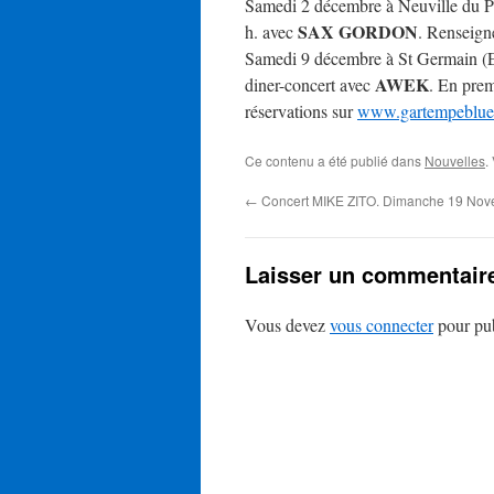
Samedi 2 décembre à Neuville du P
SAX GORDON
h. avec
. Renseig
Samedi 9 décembre à St Germain (Es
AWEK
diner-concert avec
. En prem
réservations sur
www.gartempeblue
Ce contenu a été publié dans
Nouvelles
.
←
Concert MIKE ZITO. Dimanche 19 No
Laisser un commentair
Vous devez
vous connecter
pour pub