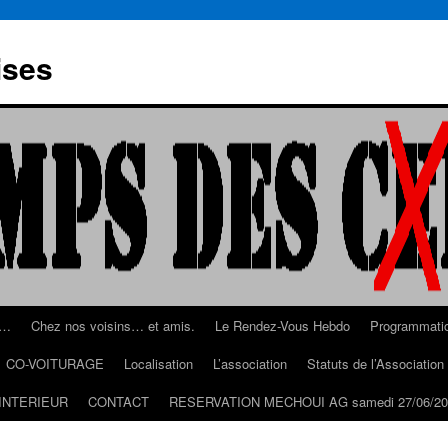
ises
s…
Chez nos voisins… et amis.
Le Rendez-Vous Hebdo
Programmati
CO-VOITURAGE
Localisation
L’association
Statuts de l’Associatio
INTERIEUR
CONTACT
RESERVATION MECHOUI AG samedi 27/06/20