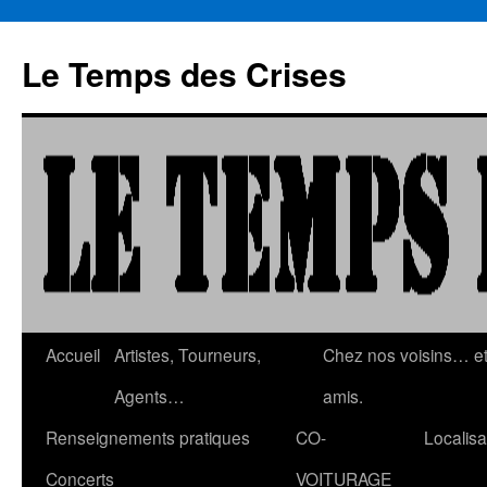
Aller
au
Le Temps des Crises
contenu
Accueil
Artistes, Tourneurs,
Chez nos voisins… e
Agents…
amis.
Renseignements pratiques
CO-
Localisa
Concerts
VOITURAGE