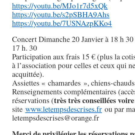
https://youtu.be/MJo1r7d5xQk
https://youtu.be/s2pSBHA9Ahs
https://youtu.be/7USNAzpKKo4
Concert Dimanche 20 Janvier à 18 h 30 
17 h. 30
Participation aux frais 15 € (plus la co
à l’association pour celles et ceux qui ne
acquittée).
Assiettes « chamardes », chiens-chaud
Renseignements complémentaires (accè
très très conseillées voir
réservations (
site
www.letempsdescrises.fr
ou par mai
letempsdescrises@orange.fr
Merci de privilégier les réservations pa