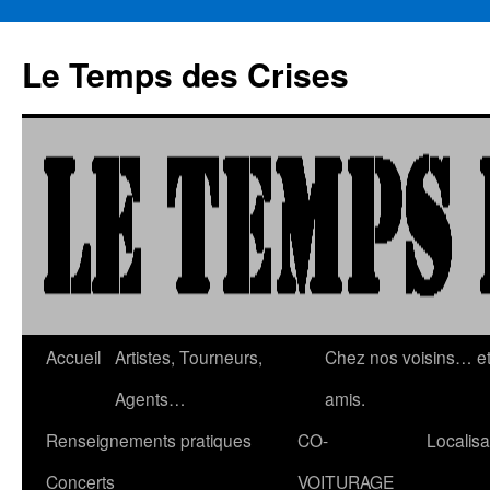
Aller
au
Le Temps des Crises
contenu
Accueil
Artistes, Tourneurs,
Chez nos voisins… e
Agents…
amis.
Renseignements pratiques
CO-
Localisa
Concerts
VOITURAGE