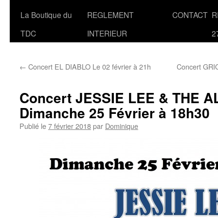
La Boutique du
REGLEMENT
CONTACT
R
TDC
INTERIEUR
2
←
Concert EL DIABLO Le 02 février à 21h
Concert GRI
Concert JESSIE LEE & THE A
Dimanche 25 Février à 18h30
Publié le
7 février 2018
par
Dominique