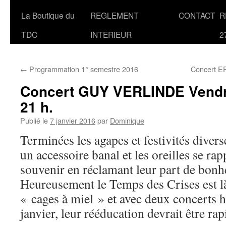
La Boutique du
REGLEMENT
CONTACT
R
TDC
INTERIEUR
2
←
Programmation 1° semestre 2016
Concert E
Concert GUY VERLINDE Vendre
21 h.
Publié le
7 janvier 2016
par
Dominique
Terminées les agapes et festivités diver
un accessoire banal et les oreilles se rap
souvenir en réclamant leur part de bonh
Heureusement le Temps des Crises est là
« cages à miel » et avec deux concerts
janvier, leur rééducation devrait être rap