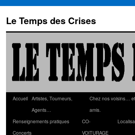
Aller
au
Le Temps des Crises
contenu
Accueil
Artistes, Tourneurs,
Chez nos voisins… e
Agents…
amis.
Renseignements pratiques
CO-
Localisa
Concerts
VOITURAGE