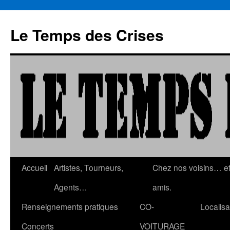
Aller
au
Le Temps des Crises
contenu
Accueil
Artistes, Tourneurs,
Chez nos voisins… e
Agents…
amis.
Renseignements pratiques
CO-
Localisa
Concerts
VOITURAGE