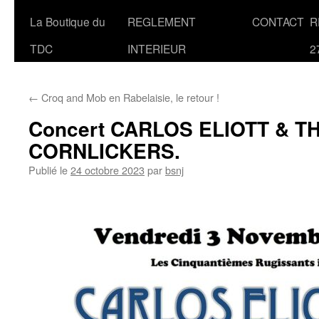
La Boutique du
REGLEMENT
CONTACT
R
TDC
INTERIEUR
2
←
Croq and Mob en Rabelaisie, le retour !
Concert CARLOS ELIOTT & T
CORNLICKERS.
Publié le
24 octobre 2023
par
bsnj