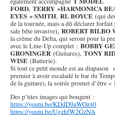
T MODEL
également accompagné
FORD
TERRY »HARMONICA BE
,
EYES » SMITH
RL BOYCE
,
(qui dev
de la tournée, mais a dû déclarer forfait
ROBERT BILBO
sale bête invasive),
la crème du Delta, qui seront pour la pr
BOBBY GE
avec le Line-Up complet :
GRONINGER
TONY RI
(Guitares),
WISE
(Batterie).
Si tout ce petit monde est au diapason 
premier à avoir escaladé le bar du Temp
de la guitare), la soirée promet d’être
Des p’tites images qui bougent :
https://youtu.be/KDdD9aWOz40
https://youtu.be/UgzhfW2GzNA