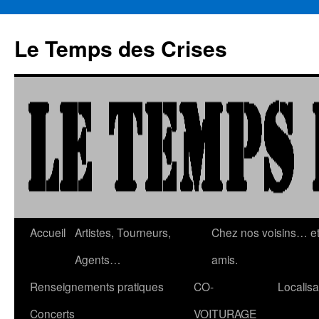
Aller
au
Le Temps des Crises
contenu
Accueil
Artistes, Tourneurs,
Chez nos voisins… e
Agents…
amis.
Renseignements pratiques
CO-
Localisa
Concerts
VOITURAGE