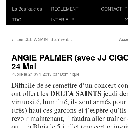
La Boutique du
REGLEMENT
CONTACT
R
TDC
INTERIEUR
2
←
Les DELTA SAINTS arrivent…
Asse
ANGIE PALMER (avec JJ CIGOL
24 Mai
Publié le
24 avril 2013
par
Dominique
Difficile de se remettre d’un concert 
DELTA SAINTS
ont offert les
jeudi de
virtuosité, humilité, ils sont armés pour 
(très) haut ces garçons et j’espère qu’ils
revoir maintenant, il faudra aller traîne
ou… à Blois le 5 juillet (concert pein-ai