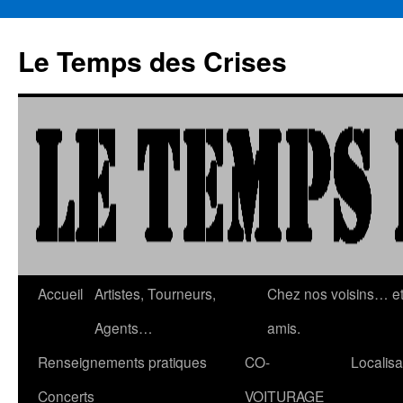
Aller
au
Le Temps des Crises
contenu
Accueil
Artistes, Tourneurs,
Chez nos voisins… e
Agents…
amis.
Renseignements pratiques
CO-
Localisa
Concerts
VOITURAGE