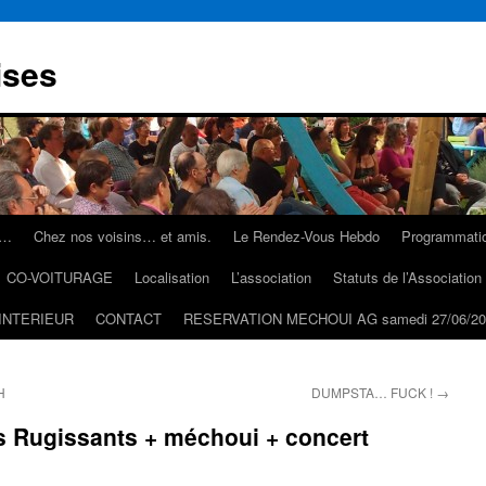
ises
s…
Chez nos voisins… et amis.
Le Rendez-Vous Hebdo
Programmati
CO-VOITURAGE
Localisation
L’association
Statuts de l’Associatio
INTERIEUR
CONTACT
RESERVATION MECHOUI AG samedi 27/06/20
H
DUMPSTA… FUCK !
→
 Rugissants + méchoui + concert