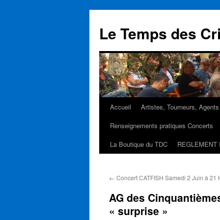
Aller
au
Le Temps des Cr
contenu
Accueil
Artistes, Tourneurs, Agent
Renseignements pratiques Concerts
La Boutique du TDC
REGLEMENT 
←
Concert CATFISH Samedi 2 Juin à 21 
AG des Cinquantièmes
« surprise »