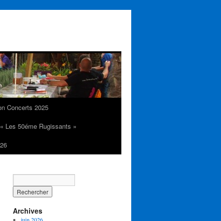
on Concerts 2025
n « Les 50éme Rugissants »
26
Archives
juin 2026