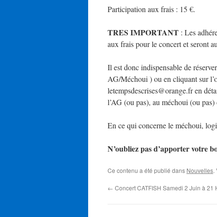
Participation aux frais : 15 €.
TRES IMPORTANT
: Les adhére
aux frais pour le concert et seront 
Il est donc indispensable de réserve
AG/Méchoui ) ou en cliquant sur l’o
letempsdescrises@orange.fr en détail
l’AG (ou pas), au méchoui (ou pas) 
En ce qui concerne le méchoui, logis
N’oubliez pas d’apporter votre b
Ce contenu a été publié dans
Nouvelles
.
←
Concert CATFISH Samedi 2 Juin à 21 