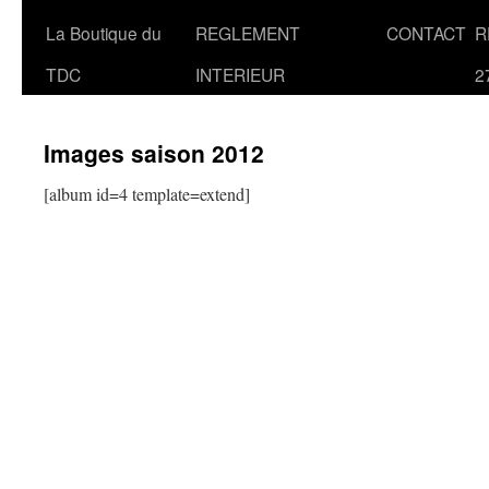
La Boutique du
REGLEMENT
CONTACT
R
TDC
INTERIEUR
2
Images saison 2012
[album id=4 template=extend]