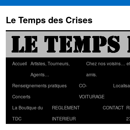
Aller
au
Le Temps des Crises
contenu
Accueil
Artistes, Tourneurs,
Chez nos voisins… e
Agents…
amis.
Renseignements pratiques
CO-
Localisa
Concerts
VOITURAGE
La Boutique du
REGLEMENT
CONTACT
R
TDC
INTERIEUR
2