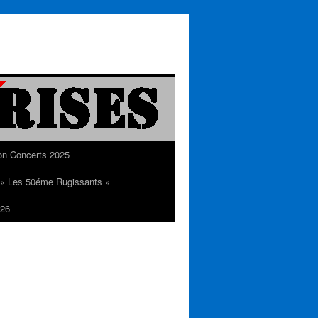
on Concerts 2025
n « Les 50éme Rugissants »
26