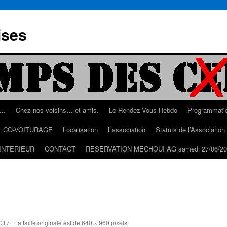
ises
s…
Chez nos voisins… et amis.
Le Rendez-Vous Hebdo
Programmati
CO-VOITURAGE
Localisation
L’association
Statuts de l’Associatio
INTERIEUR
CONTACT
RESERVATION MECHOUI AG samedi 27/06/20
017
|
La taille originale est de
640 × 960
pixels